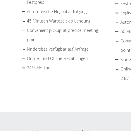
Festpreis
Festp
Automatische Flugmitverfolgung
Engli
45 Minuten Wartezeit ab Landung
Autom
Convenient pickup at precise meeting
60 Mi
point
Conve
Kindersitze verfügbar auf Anfrage
point
Online- und Offline-Bezahlungen
Kinde
24/7-Hotline
Onlin
24/7-