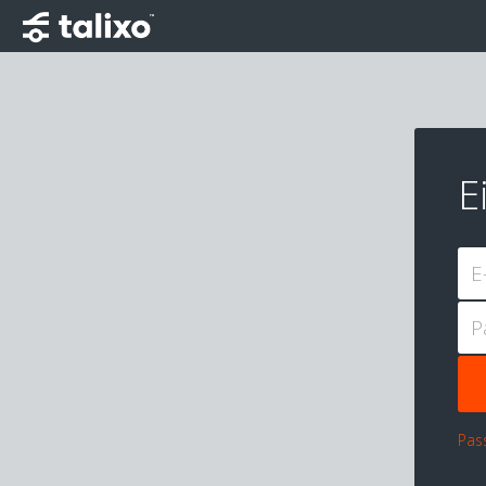
E
E
P
Pas