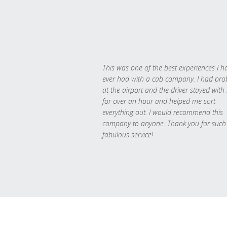
This was one of the best experiences I h
ever had with a cab company. I had pr
at the airport and the driver stayed with
for over an hour and helped me sort
everything out. I would recommend this
company to anyone. Thank you for such
fabulous service!