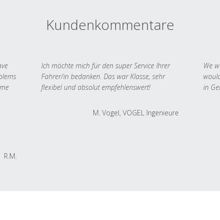
Kundenkommentare
ave
Ich möchte mich für den super Service Ihrer
We we
oblems
Fahrer/in bedanken. Das war Klasse, sehr
would
 me
flexibel und absolut empfehlenswert!
in Ge
M. Vogel, VOGEL Ingenieure
R.M.