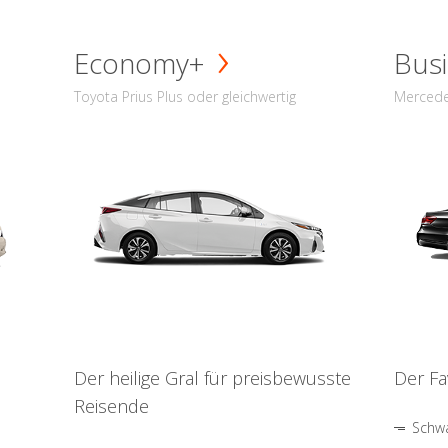
Economy+
Busi
Toyota Prius Plus oder gleichwertig
Mercede
Der heilige Gral für preisbewusste
Der Fa
Reisende
Schwa