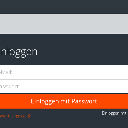
inloggen
-Mail:
asswort:
Einloggen mit
swort vergessen?