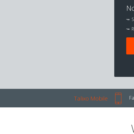
No
S
R
Talixo Mobile
Fa