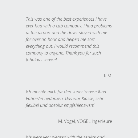
This was one of the best experiences I have
ever had with a cab company. I had problems
at the airport and the driver stayed with me
for over an hour and helped me sort
everything out. I would recommend this
company to anyone. Thank you for such
fabulous service!
R.M.
Ich möchte mich für den super Service Ihrer
Fahrer/in bedanken. Das war Klasse, sehr
flexibel und absolut empfehlenswert!
M. Vogel, VOGEL Ingenieure
We were very pleased with the service and