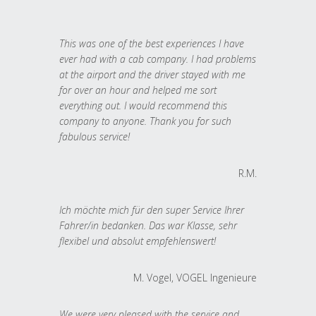
This was one of the best experiences I have
ever had with a cab company. I had problems
at the airport and the driver stayed with me
for over an hour and helped me sort
everything out. I would recommend this
company to anyone. Thank you for such
fabulous service!
R.M.
Ich möchte mich für den super Service Ihrer
Fahrer/in bedanken. Das war Klasse, sehr
flexibel und absolut empfehlenswert!
M. Vogel, VOGEL Ingenieure
We were very pleased with the service and