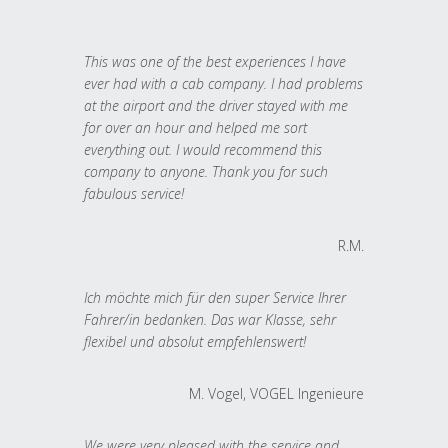
This was one of the best experiences I have
ever had with a cab company. I had problems
at the airport and the driver stayed with me
for over an hour and helped me sort
everything out. I would recommend this
company to anyone. Thank you for such
fabulous service!
R.M.
Ich möchte mich für den super Service Ihrer
Fahrer/in bedanken. Das war Klasse, sehr
flexibel und absolut empfehlenswert!
M. Vogel, VOGEL Ingenieure
We were very pleased with the service and