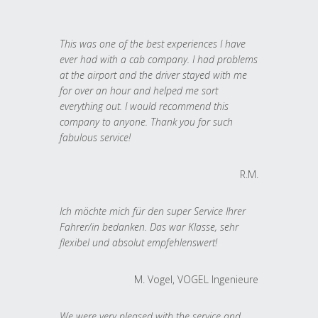
This was one of the best experiences I have
ever had with a cab company. I had problems
at the airport and the driver stayed with me
for over an hour and helped me sort
everything out. I would recommend this
company to anyone. Thank you for such
fabulous service!
R.M.
Ich möchte mich für den super Service Ihrer
Fahrer/in bedanken. Das war Klasse, sehr
flexibel und absolut empfehlenswert!
M. Vogel, VOGEL Ingenieure
We were very pleased with the service and