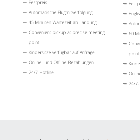
Festpreis
Festp
Automatische Flugmitverfolgung
Engli
45 Minuten Wartezeit ab Landung
Autom
Convenient pickup at precise meeting
60 Mi
point
Conve
Kindersitze verfügbar auf Anfrage
point
Online- und Offline-Bezahlungen
Kinde
24/7-Hotline
Onlin
24/7-