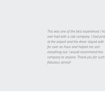
This was one of the best experiences I h
ever had with a cab company. I had pr
at the airport and the driver stayed with
for over an hour and helped me sort
everything out. I would recommend this
company to anyone. Thank you for such
fabulous service!