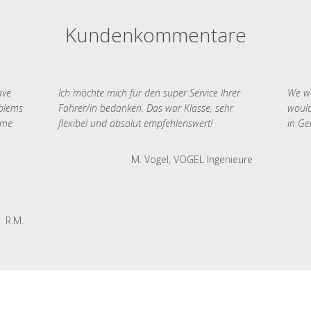
Kundenkommentare
ave
Ich möchte mich für den super Service Ihrer
We we
oblems
Fahrer/in bedanken. Das war Klasse, sehr
would
 me
flexibel und absolut empfehlenswert!
in Ge
M. Vogel, VOGEL Ingenieure
R.M.