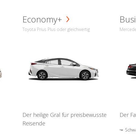
Economy+
Busi
Toyota Prius Plus oder gleichwertig
Mercede
Der heilige Gral für preisbewusste
Der Fa
Reisende
Schwa