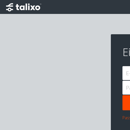
E
E
P
Pas