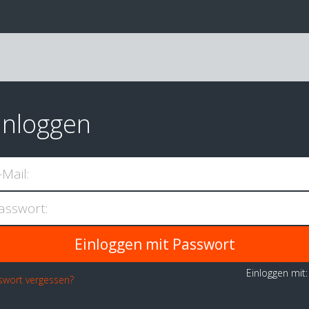
inloggen
-Mail:
asswort:
Einloggen mit
swort vergessen?