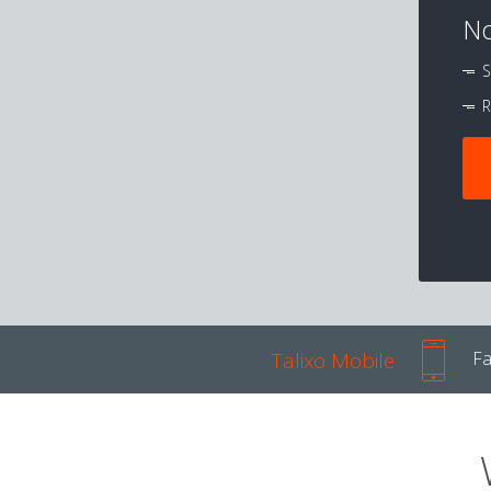
No
S
R
Talixo Mobile
Fa