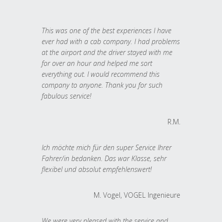
This was one of the best experiences I have
ever had with a cab company. I had problems
at the airport and the driver stayed with me
for over an hour and helped me sort
everything out. I would recommend this
company to anyone. Thank you for such
fabulous service!
R.M.
Ich möchte mich für den super Service Ihrer
Fahrer/in bedanken. Das war Klasse, sehr
flexibel und absolut empfehlenswert!
M. Vogel, VOGEL Ingenieure
We were very pleased with the service and