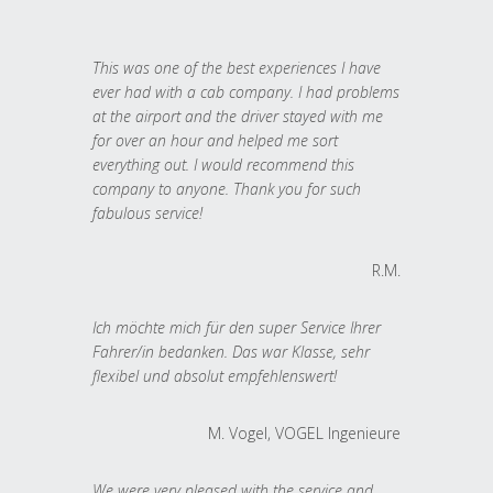
This was one of the best experiences I have
ever had with a cab company. I had problems
at the airport and the driver stayed with me
for over an hour and helped me sort
everything out. I would recommend this
company to anyone. Thank you for such
fabulous service!
R.M.
Ich möchte mich für den super Service Ihrer
Fahrer/in bedanken. Das war Klasse, sehr
flexibel und absolut empfehlenswert!
M. Vogel, VOGEL Ingenieure
We were very pleased with the service and