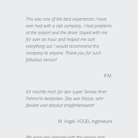
This was one of the best experiences I have
ever had with a cab company. I had problems
at the airport and the driver stayed with me
for over an hour and helped me sort
everything out. I would recommend this
company to anyone. Thank you for such
fabulous service!
R.M.
Ich möchte mich für den super Service Ihrer
Fahrer/in bedanken. Das war Klasse, sehr
flexibel und absolut empfehlenswert!
M. Vogel, VOGEL Ingenieure
We were very pleased with the service and