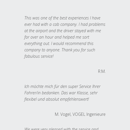
This was one of the best experiences I have
ever had with a cab company. I had problems
at the airport and the driver stayed with me
for over an hour and helped me sort
everything out. I would recommend this
company to anyone. Thank you for such
fabulous service!
R.M.
Ich möchte mich für den super Service Ihrer
Fahrer/in bedanken. Das war Klasse, sehr
flexibel und absolut empfehlenswert!
M. Vogel, VOGEL Ingenieure
We were very pleased with the service and