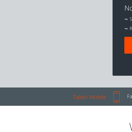
No
S
R
Talixo Mobile
Fa