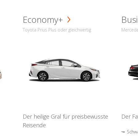
Economy+
Busi
Toyota Prius Plus oder gleichwertig
Mercede
Der heilige Gral für preisbewusste
Der Fa
Reisende
Schwa