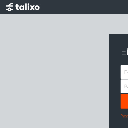
E
E
P
Pas