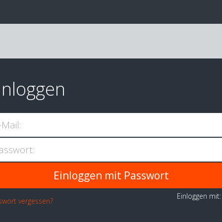
inloggen
-Mail:
asswort:
Einloggen mit
swort vergessen?