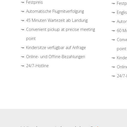
Festpreis
Festp
Automatische Flugmitverfolgung
Engli
45 Minuten Wartezeit ab Landung
Autom
Convenient pickup at precise meeting
60 Mi
point
Conve
Kindersitze verfügbar auf Anfrage
point
Online- und Offline-Bezahlungen
Kinde
24/7-Hotline
Onlin
24/7-