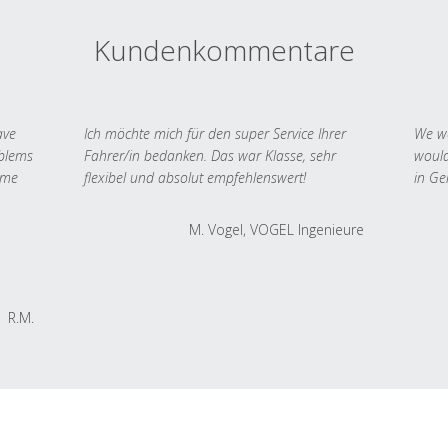
Kundenkommentare
ave
Ich möchte mich für den super Service Ihrer
We we
oblems
Fahrer/in bedanken. Das war Klasse, sehr
would
 me
flexibel und absolut empfehlenswert!
in Ge
M. Vogel, VOGEL Ingenieure
R.M.