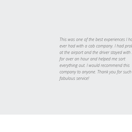
This was one of the best experiences I h
ever had with a cab company. I had pr
at the airport and the driver stayed with
for over an hour and helped me sort
everything out. I would recommend this
company to anyone. Thank you for such
fabulous service!