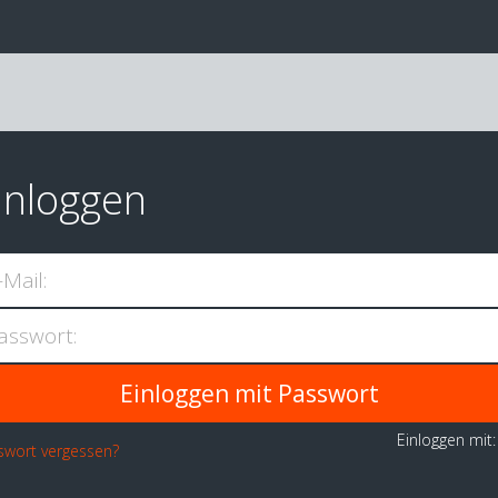
inloggen
-Mail:
asswort:
Einloggen mit
swort vergessen?