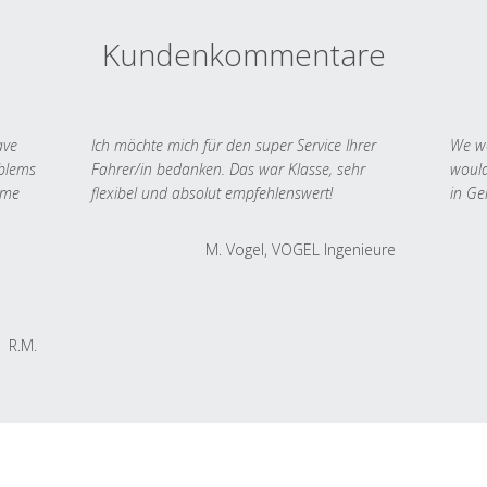
Kundenkommentare
ave
Ich möchte mich für den super Service Ihrer
We we
oblems
Fahrer/in bedanken. Das war Klasse, sehr
would
 me
flexibel und absolut empfehlenswert!
in Ge
M. Vogel, VOGEL Ingenieure
R.M.