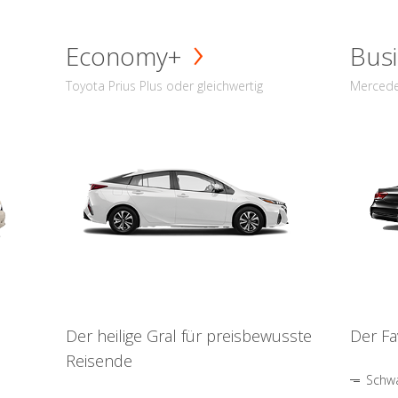
Economy+
Busi
Toyota Prius Plus oder gleichwertig
Mercede
Der heilige Gral für preisbewusste
Der Fa
Reisende
Schwa