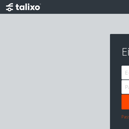
E
E
P
Pas