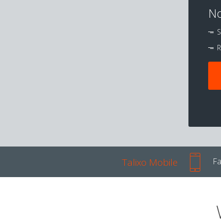
No
S
R
Talixo Mobile
Fa