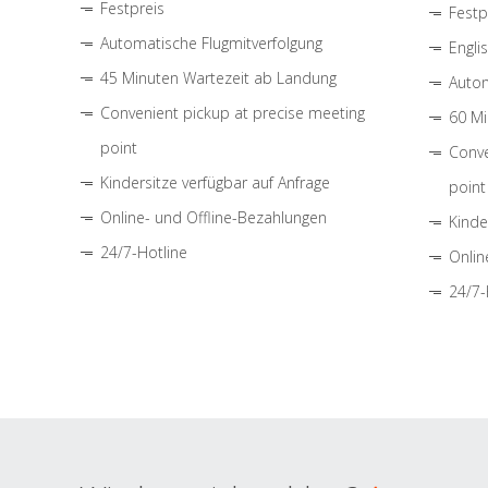
Festpreis
Festp
Automatische Flugmitverfolgung
Engli
45 Minuten Wartezeit ab Landung
Autom
Convenient pickup at precise meeting
60 Mi
point
Conve
Kindersitze verfügbar auf Anfrage
point
Online- und Offline-Bezahlungen
Kinde
24/7-Hotline
Onlin
24/7-