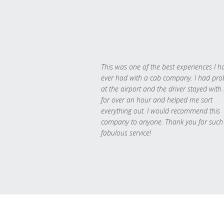
This was one of the best experiences I h
ever had with a cab company. I had pr
at the airport and the driver stayed with
for over an hour and helped me sort
everything out. I would recommend this
company to anyone. Thank you for such
fabulous service!