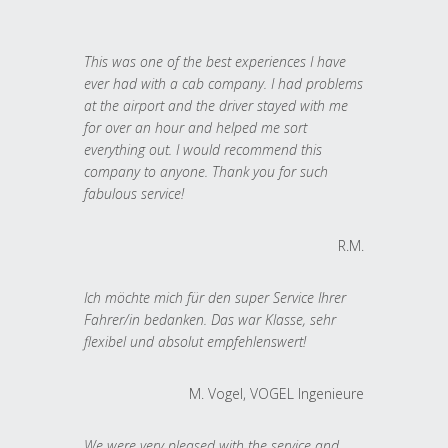
This was one of the best experiences I have
ever had with a cab company. I had problems
at the airport and the driver stayed with me
for over an hour and helped me sort
everything out. I would recommend this
company to anyone. Thank you for such
fabulous service!
R.M.
Ich möchte mich für den super Service Ihrer
Fahrer/in bedanken. Das war Klasse, sehr
flexibel und absolut empfehlenswert!
M. Vogel, VOGEL Ingenieure
We were very pleased with the service and