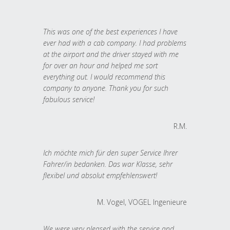
This was one of the best experiences I have
ever had with a cab company. I had problems
at the airport and the driver stayed with me
for over an hour and helped me sort
everything out. I would recommend this
company to anyone. Thank you for such
fabulous service!
R.M.
Ich möchte mich für den super Service Ihrer
Fahrer/in bedanken. Das war Klasse, sehr
flexibel und absolut empfehlenswert!
M. Vogel, VOGEL Ingenieure
We were very pleased with the service and