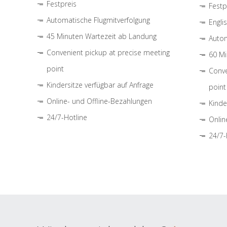
Festpreis
Festp
Automatische Flugmitverfolgung
Engli
45 Minuten Wartezeit ab Landung
Autom
Convenient pickup at precise meeting
60 Mi
point
Conve
Kindersitze verfügbar auf Anfrage
point
Online- und Offline-Bezahlungen
Kinde
24/7-Hotline
Onlin
24/7-