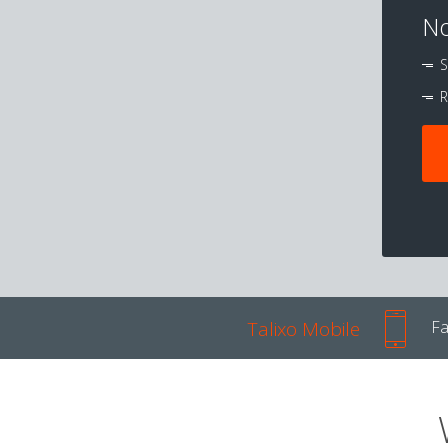
No
S
R
Talixo Mobile
Fa