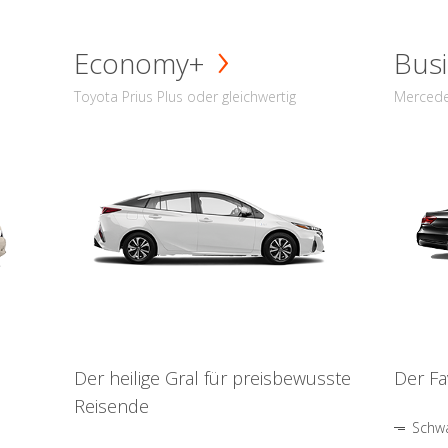
Economy+
Busi
Toyota Prius Plus oder gleichwertig
Mercede
Der heilige Gral für preisbewusste
Der Fa
Reisende
Schwa