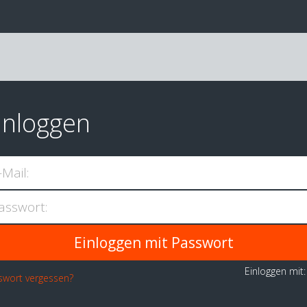
inloggen
-Mail:
asswort:
Einloggen mit
swort vergessen?