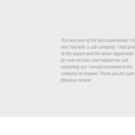
This was one of the best experiences I h
ever had with a cab company. I had pr
at the airport and the driver stayed with
for over an hour and helped me sort
everything out. I would recommend this
company to anyone. Thank you for such
fabulous service!