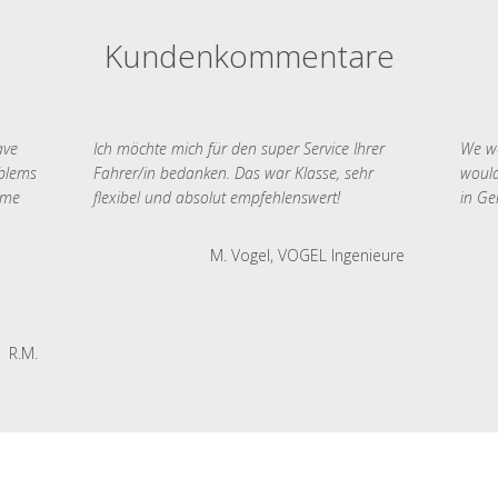
Kundenkommentare
ave
Ich möchte mich für den super Service Ihrer
We we
oblems
Fahrer/in bedanken. Das war Klasse, sehr
would
 me
flexibel und absolut empfehlenswert!
in Ge
M. Vogel, VOGEL Ingenieure
R.M.