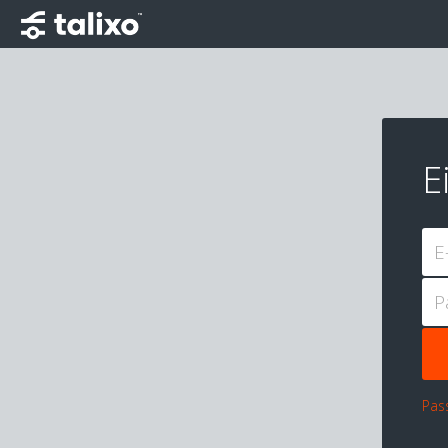
E
E
P
Pas