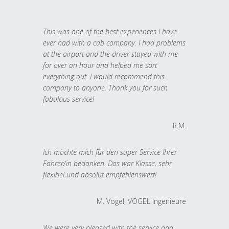
This was one of the best experiences I have
ever had with a cab company. I had problems
at the airport and the driver stayed with me
for over an hour and helped me sort
everything out. I would recommend this
company to anyone. Thank you for such
fabulous service!
R.M.
Ich möchte mich für den super Service Ihrer
Fahrer/in bedanken. Das war Klasse, sehr
flexibel und absolut empfehlenswert!
M. Vogel, VOGEL Ingenieure
We were very pleased with the service and