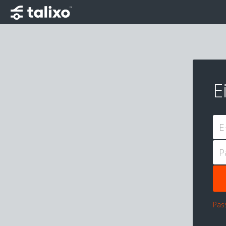
E
E
P
Pas