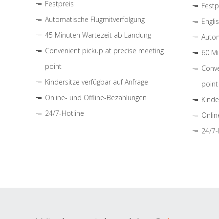
Festpreis
Festp
Automatische Flugmitverfolgung
Engli
45 Minuten Wartezeit ab Landung
Autom
Convenient pickup at precise meeting
60 Mi
point
Conve
Kindersitze verfügbar auf Anfrage
point
Online- und Offline-Bezahlungen
Kinde
24/7-Hotline
Onlin
24/7-