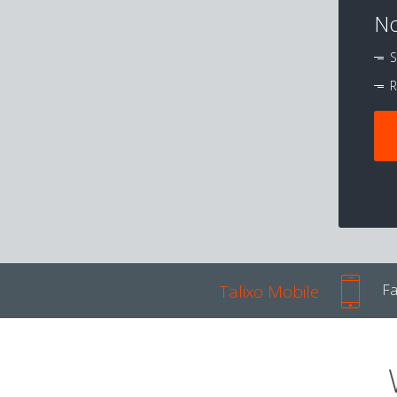
No
S
R
Talixo Mobile
Fa