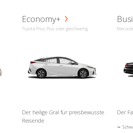
Economy+
Busi
Toyota Prius Plus oder gleichwertig
Mercede
Der heilige Gral für preisbewusste
Der Fa
Reisende
Schwa