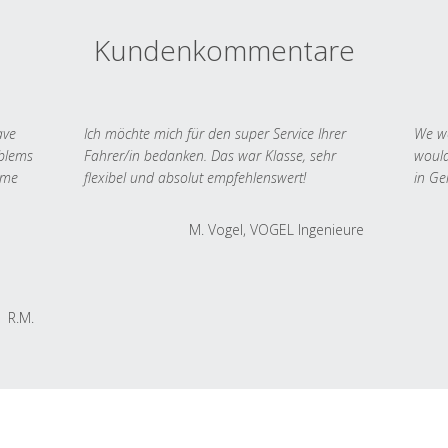
Kundenkommentare
ave
Ich möchte mich für den super Service Ihrer
We we
oblems
Fahrer/in bedanken. Das war Klasse, sehr
would
 me
flexibel und absolut empfehlenswert!
in Ge
M. Vogel, VOGEL Ingenieure
R.M.