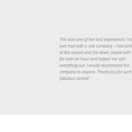
This was one of the best experiences I h
ever had with a cab company. I had pr
at the airport and the driver stayed with
for over an hour and helped me sort
everything out. I would recommend this
company to anyone. Thank you for such
fabulous service!