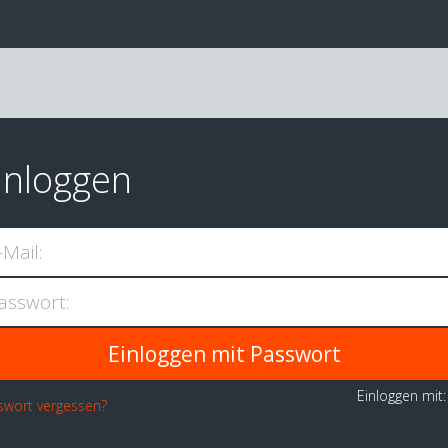
inloggen
-Mail:
asswort:
Einloggen mit
swort vergessen?