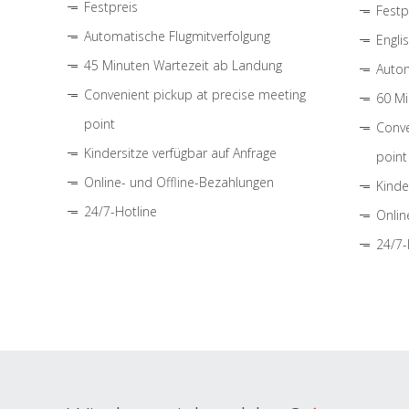
Festpreis
Festp
Automatische Flugmitverfolgung
Engli
45 Minuten Wartezeit ab Landung
Autom
Convenient pickup at precise meeting
60 Mi
point
Conve
Kindersitze verfügbar auf Anfrage
point
Online- und Offline-Bezahlungen
Kinde
24/7-Hotline
Onlin
24/7-