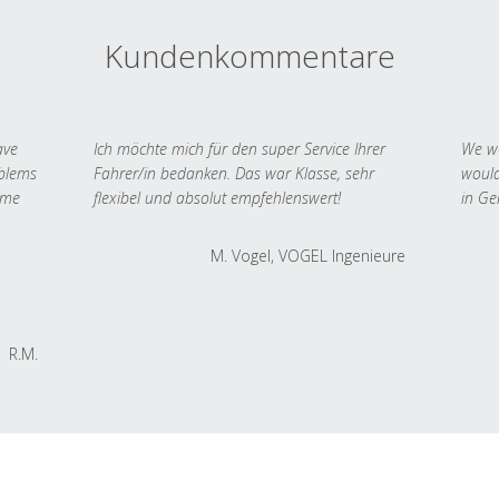
Kundenkommentare
ave
Ich möchte mich für den super Service Ihrer
We we
oblems
Fahrer/in bedanken. Das war Klasse, sehr
would
 me
flexibel und absolut empfehlenswert!
in Ge
M. Vogel, VOGEL Ingenieure
R.M.