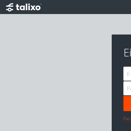
E
E
P
Pas