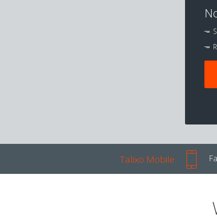
No
S
R
Talixo Mobile
Fa