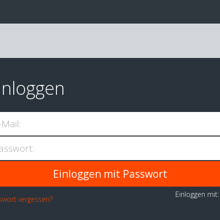
inloggen
-Mail:
asswort:
Einloggen mit
swort vergessen?