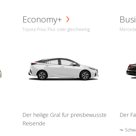
Economy+
Busi
Toyota Prius Plus oder gleichwertig
Mercede
Der heilige Gral für preisbewusste
Der Fa
Reisende
Schwa