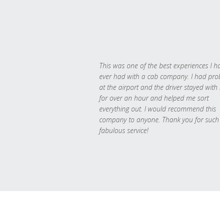
This was one of the best experiences I h
ever had with a cab company. I had pr
at the airport and the driver stayed with
for over an hour and helped me sort
everything out. I would recommend this
company to anyone. Thank you for such
fabulous service!