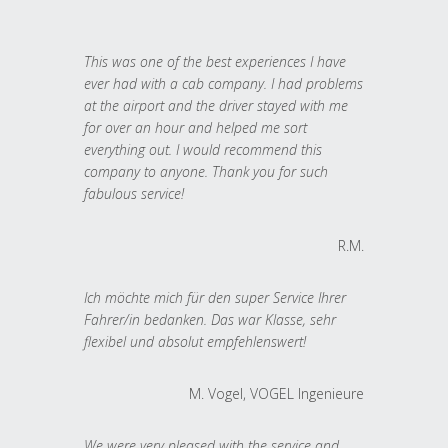
This was one of the best experiences I have
ever had with a cab company. I had problems
at the airport and the driver stayed with me
for over an hour and helped me sort
everything out. I would recommend this
company to anyone. Thank you for such
fabulous service!
R.M.
Ich möchte mich für den super Service Ihrer
Fahrer/in bedanken. Das war Klasse, sehr
flexibel und absolut empfehlenswert!
M. Vogel, VOGEL Ingenieure
We were very pleased with the service and