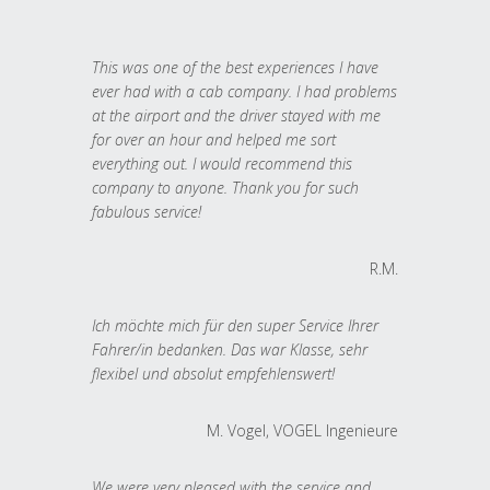
This was one of the best experiences I have
ever had with a cab company. I had problems
at the airport and the driver stayed with me
for over an hour and helped me sort
everything out. I would recommend this
company to anyone. Thank you for such
fabulous service!
R.M.
Ich möchte mich für den super Service Ihrer
Fahrer/in bedanken. Das war Klasse, sehr
flexibel und absolut empfehlenswert!
M. Vogel, VOGEL Ingenieure
We were very pleased with the service and