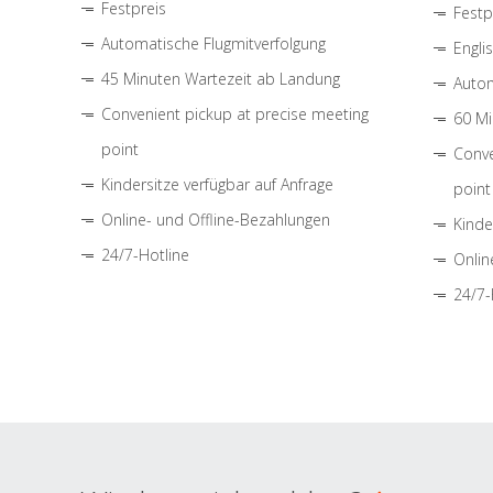
Festpreis
Festp
Automatische Flugmitverfolgung
Engli
45 Minuten Wartezeit ab Landung
Autom
Convenient pickup at precise meeting
60 Mi
point
Conve
Kindersitze verfügbar auf Anfrage
point
Online- und Offline-Bezahlungen
Kinde
24/7-Hotline
Onlin
24/7-