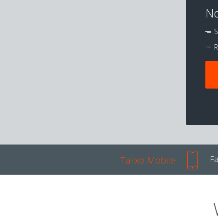
No
S
R
Talixo Mobile
Fa