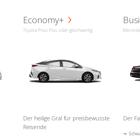
Economy+
Busi
Toyota Prius Plus oder gleichwertig
Mercede
Der heilige Gral für preisbewusste
Der Fa
Reisende
Schwa