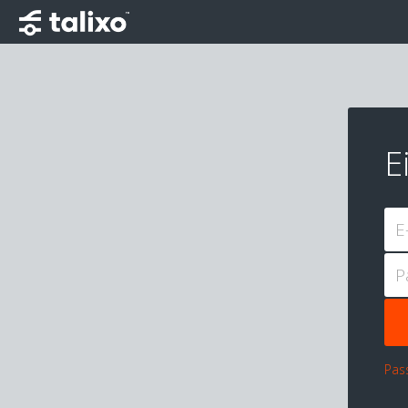
E
E
P
Pas