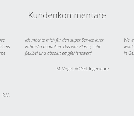
Kundenkommentare
ave
Ich möchte mich für den super Service Ihrer
We we
oblems
Fahrer/in bedanken. Das war Klasse, sehr
would
 me
flexibel und absolut empfehlenswert!
in Ge
M. Vogel, VOGEL Ingenieure
R.M.