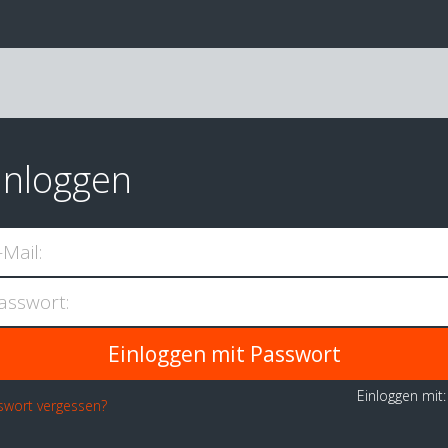
inloggen
-Mail:
asswort:
Einloggen mit
swort vergessen?