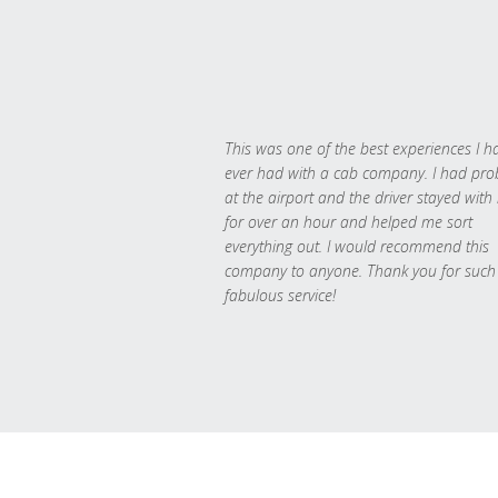
This was one of the best experiences I h
ever had with a cab company. I had pr
at the airport and the driver stayed with
for over an hour and helped me sort
everything out. I would recommend this
company to anyone. Thank you for such
fabulous service!