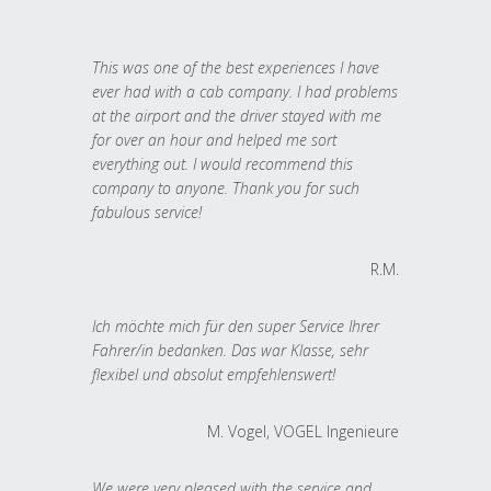
This was one of the best experiences I have
ever had with a cab company. I had problems
at the airport and the driver stayed with me
for over an hour and helped me sort
everything out. I would recommend this
company to anyone. Thank you for such
fabulous service!
R.M.
Ich möchte mich für den super Service Ihrer
Fahrer/in bedanken. Das war Klasse, sehr
flexibel und absolut empfehlenswert!
M. Vogel, VOGEL Ingenieure
We were very pleased with the service and