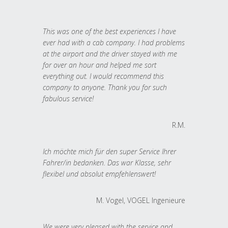
This was one of the best experiences I have
ever had with a cab company. I had problems
at the airport and the driver stayed with me
for over an hour and helped me sort
everything out. I would recommend this
company to anyone. Thank you for such
fabulous service!
R.M.
Ich möchte mich für den super Service Ihrer
Fahrer/in bedanken. Das war Klasse, sehr
flexibel und absolut empfehlenswert!
M. Vogel, VOGEL Ingenieure
We were very pleased with the service and