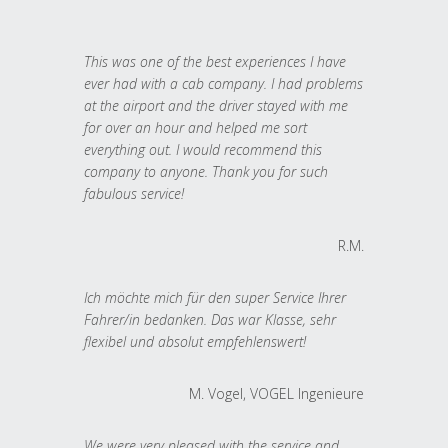
This was one of the best experiences I have
ever had with a cab company. I had problems
at the airport and the driver stayed with me
for over an hour and helped me sort
everything out. I would recommend this
company to anyone. Thank you for such
fabulous service!
R.M.
Ich möchte mich für den super Service Ihrer
Fahrer/in bedanken. Das war Klasse, sehr
flexibel und absolut empfehlenswert!
M. Vogel, VOGEL Ingenieure
We were very pleased with the service and