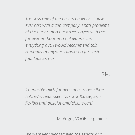
This was one of the best experiences I have
ever had with a cab company. I had problems
at the airport and the driver stayed with me
for over an hour and helped me sort
everything out. I would recommend this
company to anyone. Thank you for such
fabulous service!
R.M.
Ich möchte mich für den super Service Ihrer
Fahrer/in bedanken. Das war Klasse, sehr
flexibel und absolut empfehlenswert!
M. Vogel, VOGEL Ingenieure
We were very pleased with the service and