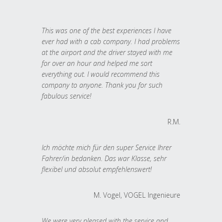
This was one of the best experiences I have
ever had with a cab company. I had problems
at the airport and the driver stayed with me
for over an hour and helped me sort
everything out. I would recommend this
company to anyone. Thank you for such
fabulous service!
R.M.
Ich möchte mich für den super Service Ihrer
Fahrer/in bedanken. Das war Klasse, sehr
flexibel und absolut empfehlenswert!
M. Vogel, VOGEL Ingenieure
We were very pleased with the service and