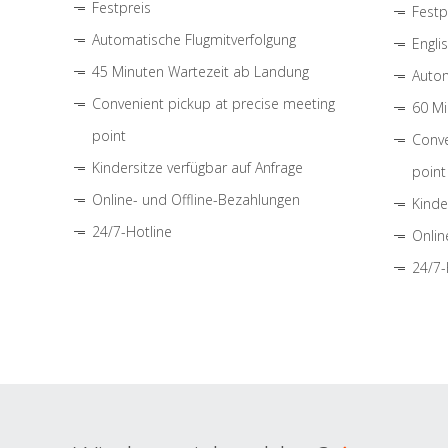
Festpreis
Festp
Automatische Flugmitverfolgung
Engli
45 Minuten Wartezeit ab Landung
Autom
Convenient pickup at precise meeting
60 Mi
point
Conve
Kindersitze verfügbar auf Anfrage
point
Online- und Offline-Bezahlungen
Kinde
24/7-Hotline
Onlin
24/7-