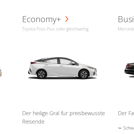
Economy+
Busi
Toyota Prius Plus oder gleichwertig
Mercede
Der heilige Gral für preisbewusste
Der Fa
Reisende
Schwa