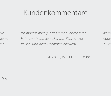
Kundenkommentare
ave
Ich möchte mich für den super Service Ihrer
We we
oblems
Fahrer/in bedanken. Das war Klasse, sehr
would
 me
flexibel und absolut empfehlenswert!
in Ge
M. Vogel, VOGEL Ingenieure
R.M.