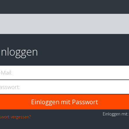
inloggen
-Mail:
asswort:
Einloggen mit
swort vergessen?