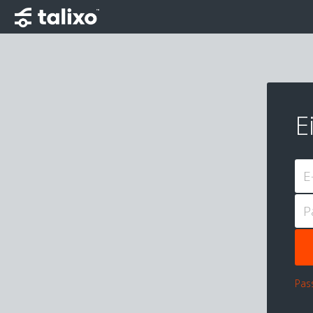
E
E
P
Pas