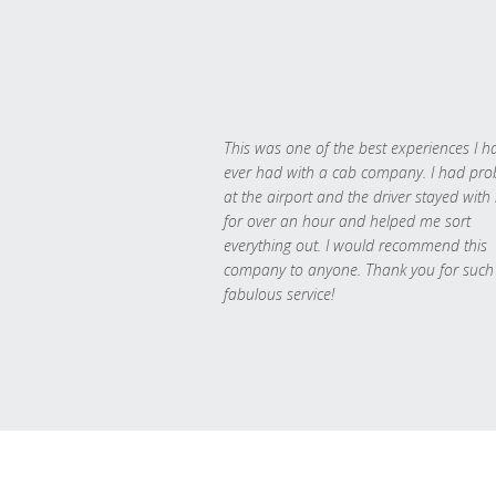
This was one of the best experiences I h
ever had with a cab company. I had pr
at the airport and the driver stayed with
for over an hour and helped me sort
everything out. I would recommend this
company to anyone. Thank you for such
fabulous service!