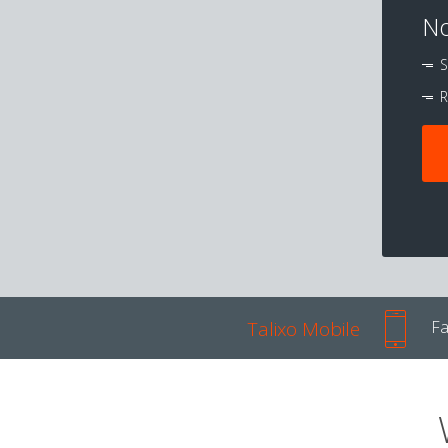
No
S
R
Talixo Mobile
Fa