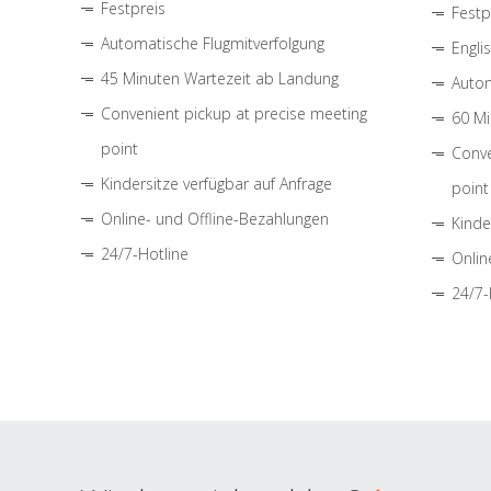
Festpreis
Festp
Automatische Flugmitverfolgung
Engli
45 Minuten Wartezeit ab Landung
Autom
Convenient pickup at precise meeting
60 Mi
point
Conve
Kindersitze verfügbar auf Anfrage
point
Online- und Offline-Bezahlungen
Kinde
24/7-Hotline
Onlin
24/7-