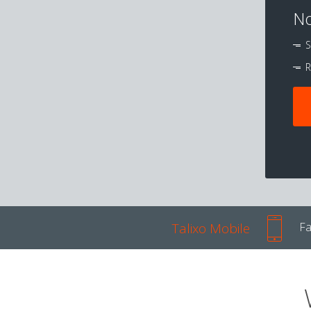
No
S
R
Talixo Mobile
Fa