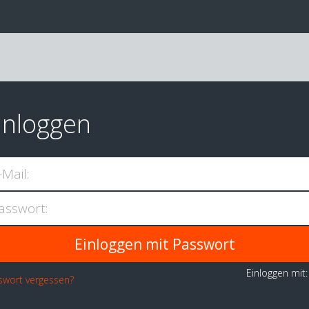
inloggen
-Mail:
asswort:
Einloggen mit
swort vergessen?