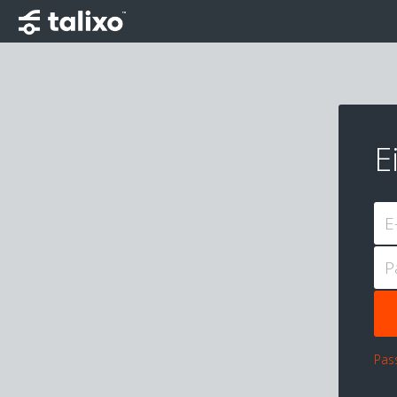
E
E
P
Pas