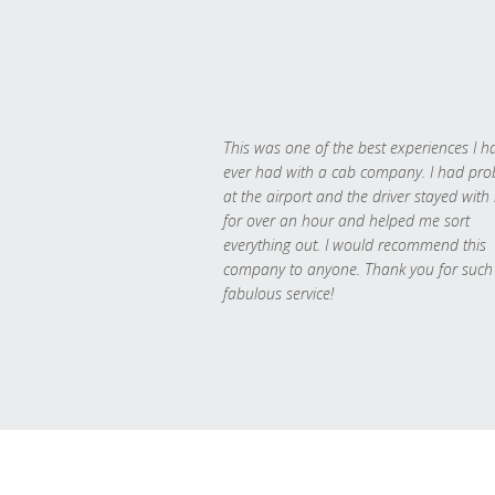
This was one of the best experiences I h
ever had with a cab company. I had pr
at the airport and the driver stayed with
for over an hour and helped me sort
everything out. I would recommend this
company to anyone. Thank you for such
fabulous service!