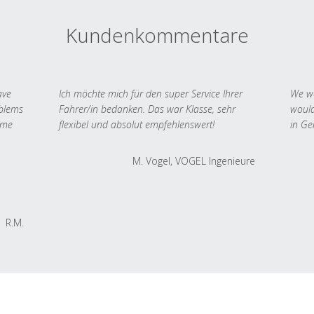
Kundenkommentare
ave
Ich möchte mich für den super Service Ihrer
We we
oblems
Fahrer/in bedanken. Das war Klasse, sehr
would
 me
flexibel und absolut empfehlenswert!
in Ge
M. Vogel, VOGEL Ingenieure
R.M.