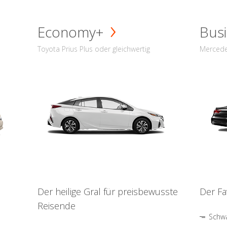
Economy+
Busi
Toyota Prius Plus oder gleichwertig
Mercede
Der heilige Gral für preisbewusste
Der Fa
Reisende
Schwa