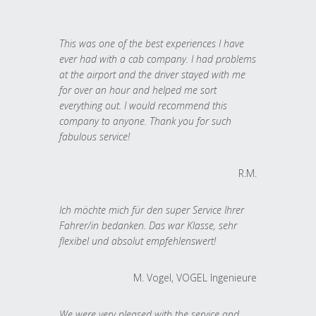
This was one of the best experiences I have
ever had with a cab company. I had problems
at the airport and the driver stayed with me
for over an hour and helped me sort
everything out. I would recommend this
company to anyone. Thank you for such
fabulous service!
R.M.
Ich möchte mich für den super Service Ihrer
Fahrer/in bedanken. Das war Klasse, sehr
flexibel und absolut empfehlenswert!
M. Vogel, VOGEL Ingenieure
We were very pleased with the service and