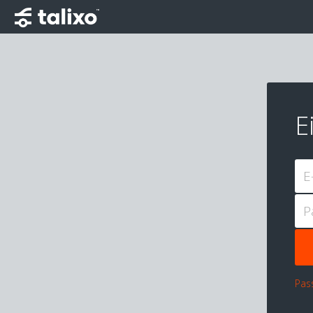
E
E
P
Pas