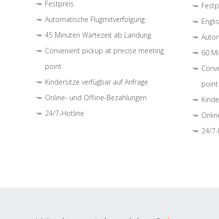
Festpreis
Festp
Automatische Flugmitverfolgung
Engli
45 Minuten Wartezeit ab Landung
Autom
Convenient pickup at precise meeting
60 Mi
point
Conve
Kindersitze verfügbar auf Anfrage
point
Online- und Offline-Bezahlungen
Kinde
24/7-Hotline
Onlin
24/7-