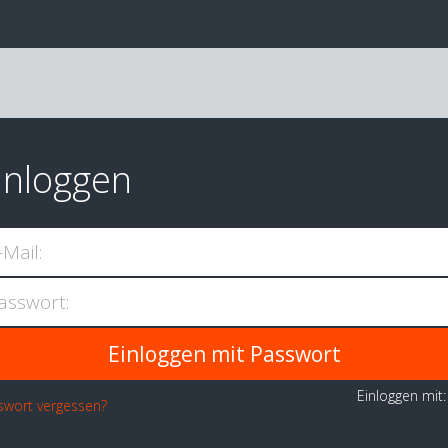
inloggen
-Mail:
asswort:
Einloggen mit
swort vergessen?