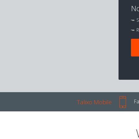
No
S
R
Talixo Mobile
Fa