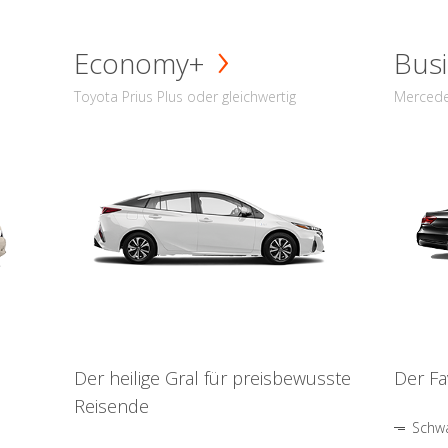
Economy+
Busi
Toyota Prius Plus oder gleichwertig
Mercede
Der heilige Gral für preisbewusste
Der Fa
Reisende
Schwa