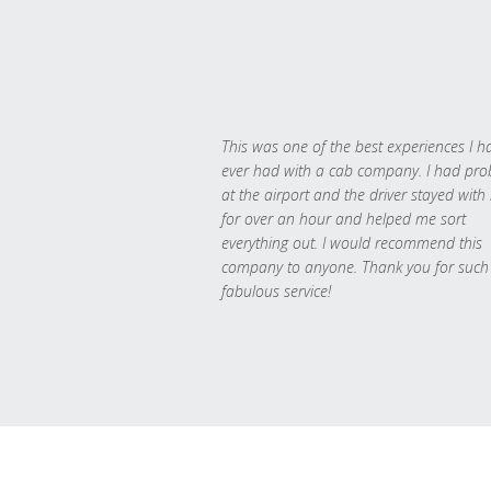
This was one of the best experiences I h
ever had with a cab company. I had pr
at the airport and the driver stayed with
for over an hour and helped me sort
everything out. I would recommend this
company to anyone. Thank you for such
fabulous service!