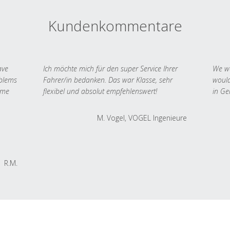
Kundenkommentare
ave
Ich möchte mich für den super Service Ihrer
We we
oblems
Fahrer/in bedanken. Das war Klasse, sehr
would
 me
flexibel und absolut empfehlenswert!
in Ge
M. Vogel, VOGEL Ingenieure
R.M.