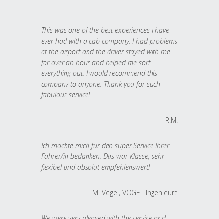
This was one of the best experiences I have
ever had with a cab company. I had problems
at the airport and the driver stayed with me
for over an hour and helped me sort
everything out. I would recommend this
company to anyone. Thank you for such
fabulous service!
R.M.
Ich möchte mich für den super Service Ihrer
Fahrer/in bedanken. Das war Klasse, sehr
flexibel und absolut empfehlenswert!
M. Vogel, VOGEL Ingenieure
We were very pleased with the service and