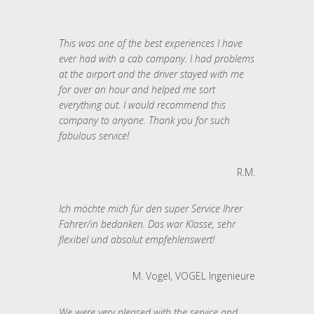
This was one of the best experiences I have
ever had with a cab company. I had problems
at the airport and the driver stayed with me
for over an hour and helped me sort
everything out. I would recommend this
company to anyone. Thank you for such
fabulous service!
R.M.
Ich möchte mich für den super Service Ihrer
Fahrer/in bedanken. Das war Klasse, sehr
flexibel und absolut empfehlenswert!
M. Vogel, VOGEL Ingenieure
We were very pleased with the service and