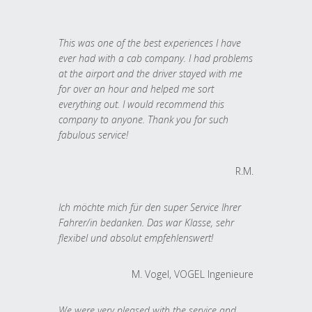
This was one of the best experiences I have
ever had with a cab company. I had problems
at the airport and the driver stayed with me
for over an hour and helped me sort
everything out. I would recommend this
company to anyone. Thank you for such
fabulous service!
R.M.
Ich möchte mich für den super Service Ihrer
Fahrer/in bedanken. Das war Klasse, sehr
flexibel und absolut empfehlenswert!
M. Vogel, VOGEL Ingenieure
We were very pleased with the service and