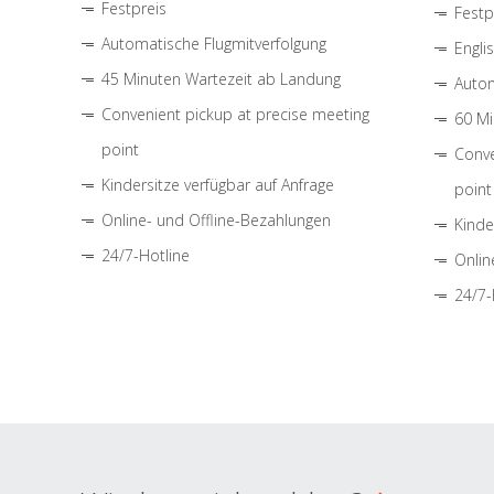
Festpreis
Festp
Automatische Flugmitverfolgung
Engli
45 Minuten Wartezeit ab Landung
Autom
Convenient pickup at precise meeting
60 Mi
point
Conve
Kindersitze verfügbar auf Anfrage
point
Online- und Offline-Bezahlungen
Kinde
24/7-Hotline
Onlin
24/7-