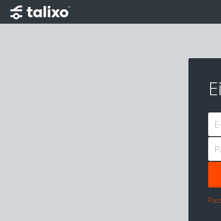
E
E
P
Pas