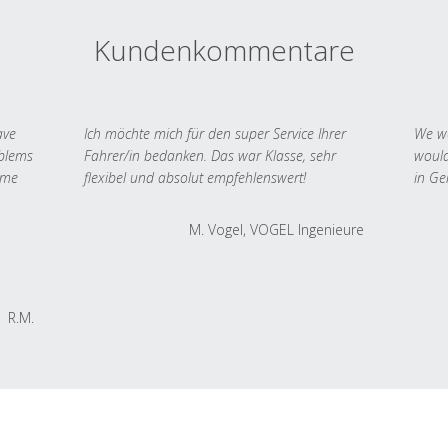
Kundenkommentare
ave
Ich möchte mich für den super Service Ihrer
We we
oblems
Fahrer/in bedanken. Das war Klasse, sehr
would
 me
flexibel und absolut empfehlenswert!
in Ge
M. Vogel, VOGEL Ingenieure
R.M.