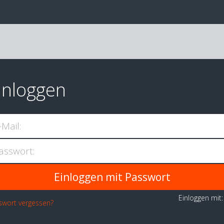
inloggen
-Mail:
asswort:
Einloggen mit
swort vergessen?