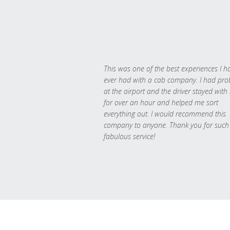
This was one of the best experiences I h
ever had with a cab company. I had pr
at the airport and the driver stayed with
for over an hour and helped me sort
everything out. I would recommend this
company to anyone. Thank you for such
fabulous service!