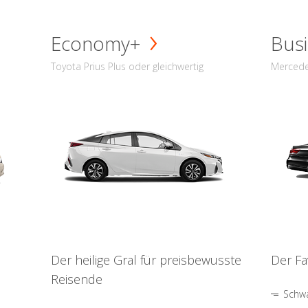
Economy+
Busi
Toyota Prius Plus oder gleichwertig
Mercede
Der heilige Gral für preisbewusste
Der Fa
Reisende
Schwa