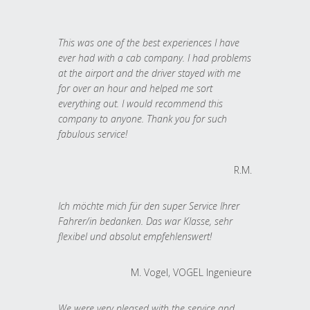
This was one of the best experiences I have
ever had with a cab company. I had problems
at the airport and the driver stayed with me
for over an hour and helped me sort
everything out. I would recommend this
company to anyone. Thank you for such
fabulous service!
R.M.
Ich möchte mich für den super Service Ihrer
Fahrer/in bedanken. Das war Klasse, sehr
flexibel und absolut empfehlenswert!
M. Vogel, VOGEL Ingenieure
We were very pleased with the service and