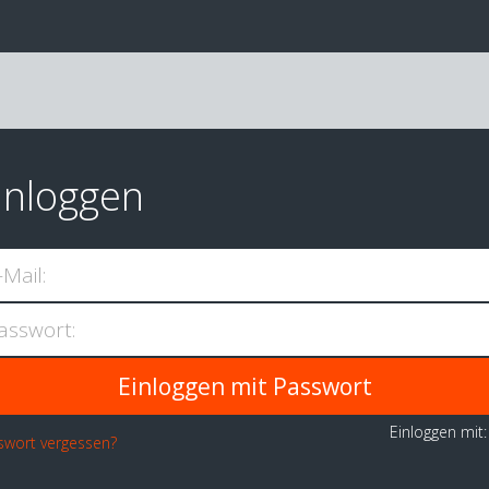
inloggen
-Mail:
asswort:
Einloggen mit
swort vergessen?