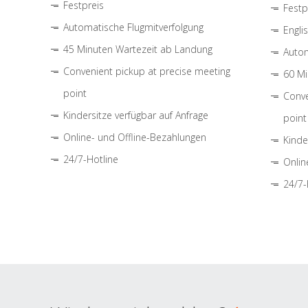
Festpreis
Festp
Automatische Flugmitverfolgung
Engli
45 Minuten Wartezeit ab Landung
Autom
Convenient pickup at precise meeting
60 Mi
point
Conve
Kindersitze verfügbar auf Anfrage
point
Online- und Offline-Bezahlungen
Kinde
24/7-Hotline
Onlin
24/7-