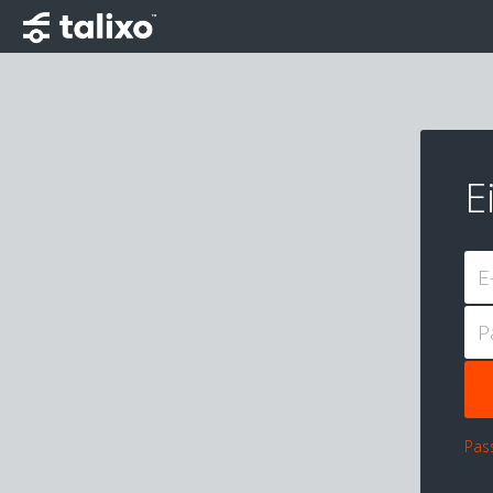
E
E
P
Pas