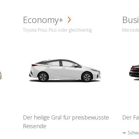
Economy+
Busi
Toyota Prius Plus oder gleichwertig
Mercede
Der heilige Gral für preisbewusste
Der Fa
Reisende
Schwa