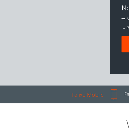
No
S
R
Talixo Mobile
Fa