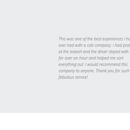
This was one of the best experiences I h
ever had with a cab company. I had pr
at the airport and the driver stayed with
for over an hour and helped me sort
everything out. I would recommend this
company to anyone. Thank you for such
fabulous service!