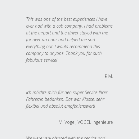
This was one of the best experiences I have
ever had with a cab company. I had problems
at the airport and the driver stayed with me
for over an hour and helped me sort
everything out. I would recommend this
company to anyone. Thank you for such
fabulous service!
R.M.
Ich möchte mich für den super Service Ihrer
Fahrer/in bedanken. Das war Klasse, sehr
flexibel und absolut empfehlenswert!
M. Vogel, VOGEL Ingenieure
We were very pleased with the service and