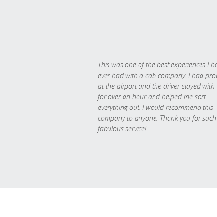
This was one of the best experiences I h
ever had with a cab company. I had pr
at the airport and the driver stayed with
for over an hour and helped me sort
everything out. I would recommend this
company to anyone. Thank you for such
fabulous service!