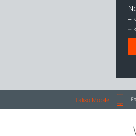
No
S
R
Talixo Mobile
Fa