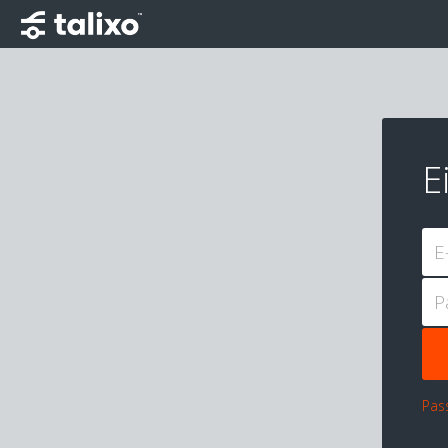
E
E
P
Pas