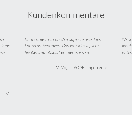
Kundenkommentare
ave
Ich möchte mich für den super Service Ihrer
We we
oblems
Fahrer/in bedanken. Das war Klasse, sehr
would
 me
flexibel und absolut empfehlenswert!
in Ge
M. Vogel, VOGEL Ingenieure
R.M.