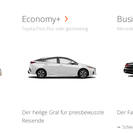
Economy+
Busi
Toyota Prius Plus oder gleichwertig
Mercede
Der heilige Gral für preisbewusste
Der Fa
Reisende
Schwa