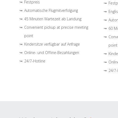
Festpreis
Festp
Automatische Flugmitverfolgung
Engli
45 Minuten Wartezeit ab Landung
Autom
Convenient pickup at precise meeting
60 Mi
point
Conve
Kindersitze verfügbar auf Anfrage
point
Online- und Offline-Bezahlungen
Kinde
24/7-Hotline
Onlin
24/7-