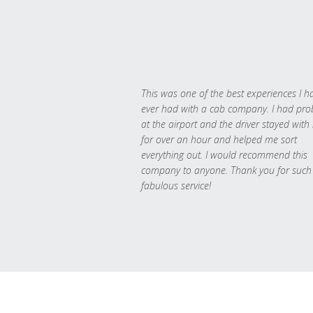
This was one of the best experiences I h
ever had with a cab company. I had pr
at the airport and the driver stayed with
for over an hour and helped me sort
everything out. I would recommend this
company to anyone. Thank you for such
fabulous service!