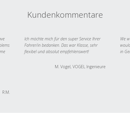
Kundenkommentare
ave
Ich möchte mich für den super Service Ihrer
We we
oblems
Fahrer/in bedanken. Das war Klasse, sehr
would
 me
flexibel und absolut empfehlenswert!
in Ge
M. Vogel, VOGEL Ingenieure
R.M.