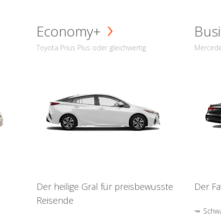
Economy+
Busi
Toyota Prius Plus oder gleichwertig
Mercede
Der heilige Gral für preisbewusste
Der Fa
Reisende
Schwa