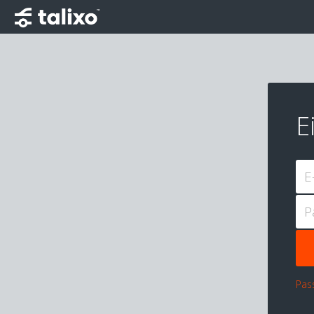
E
E
P
Pas