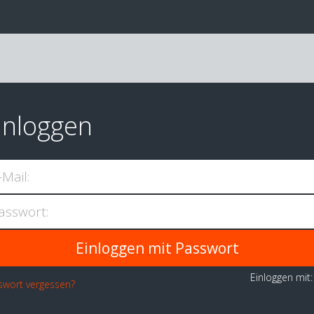
inloggen
-Mail:
asswort:
Einloggen mit
swort vergessen?