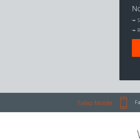
No
S
R
Talixo Mobile
Fa