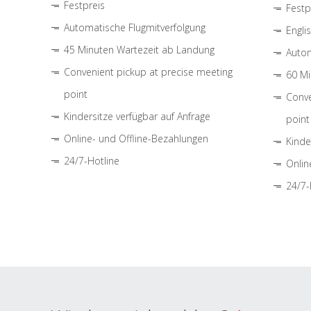
Festpreis
Festp
Automatische Flugmitverfolgung
Engli
45 Minuten Wartezeit ab Landung
Autom
Convenient pickup at precise meeting
60 Mi
point
Conve
Kindersitze verfügbar auf Anfrage
point
Online- und Offline-Bezahlungen
Kinde
24/7-Hotline
Onlin
24/7-