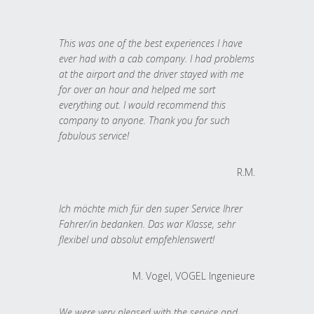
This was one of the best experiences I have
ever had with a cab company. I had problems
at the airport and the driver stayed with me
for over an hour and helped me sort
everything out. I would recommend this
company to anyone. Thank you for such
fabulous service!
R.M.
Ich möchte mich für den super Service Ihrer
Fahrer/in bedanken. Das war Klasse, sehr
flexibel und absolut empfehlenswert!
M. Vogel, VOGEL Ingenieure
We were very pleased with the service and