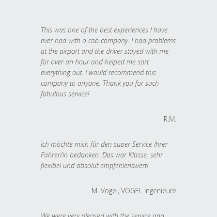
This was one of the best experiences I have
ever had with a cab company. I had problems
at the airport and the driver stayed with me
for over an hour and helped me sort
everything out. I would recommend this
company to anyone. Thank you for such
fabulous service!
R.M.
Ich möchte mich für den super Service Ihrer
Fahrer/in bedanken. Das war Klasse, sehr
flexibel und absolut empfehlenswert!
M. Vogel, VOGEL Ingenieure
We were very pleased with the service and