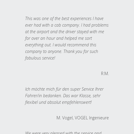
This was one of the best experiences I have
ever had with a cab company. I had problems
at the airport and the driver stayed with me
for over an hour and helped me sort
everything out. I would recommend this
company to anyone. Thank you for such
fabulous service!
R.M.
Ich möchte mich für den super Service Ihrer
Fahrer/in bedanken. Das war Klasse, sehr
flexibel und absolut empfehlenswert!
M. Vogel, VOGEL Ingenieure
We were very pleased with the service and