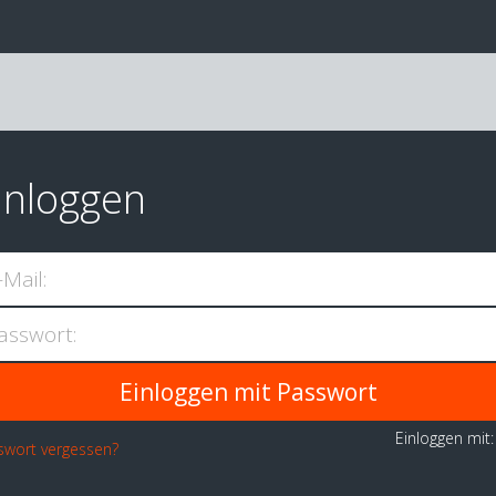
inloggen
-Mail:
asswort:
Einloggen mit
swort vergessen?