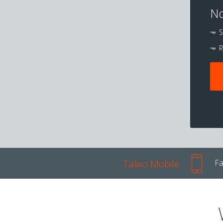
No
S
R
Talixo Mobile
Fa