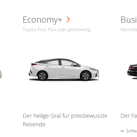
Economy+
Busi
Toyota Prius Plus oder gleichwertig
Mercede
Der heilige Gral für preisbewusste
Der Fa
Reisende
Schwa