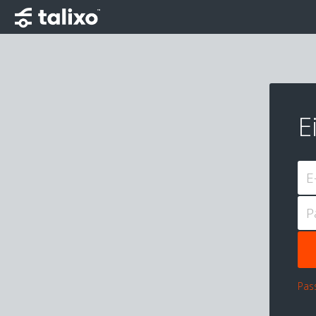
E
E
P
Pas