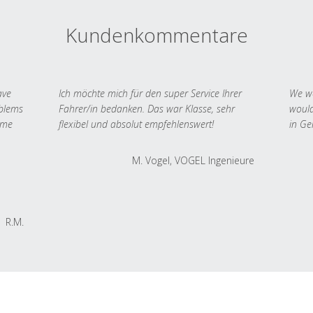
Kundenkommentare
ave
Ich möchte mich für den super Service Ihrer
We we
oblems
Fahrer/in bedanken. Das war Klasse, sehr
would
 me
flexibel und absolut empfehlenswert!
in Ge
M. Vogel, VOGEL Ingenieure
R.M.