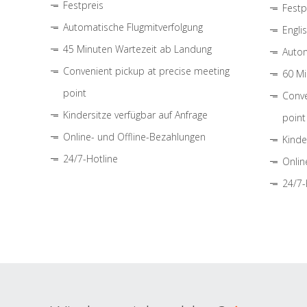
Festpreis
Festp
Automatische Flugmitverfolgung
Engli
45 Minuten Wartezeit ab Landung
Autom
Convenient pickup at precise meeting
60 Mi
point
Conve
Kindersitze verfügbar auf Anfrage
point
Online- und Offline-Bezahlungen
Kinde
24/7-Hotline
Onlin
24/7-