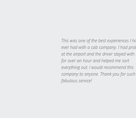
This was one of the best experiences I h
ever had with a cab company. I had pr
at the airport and the driver stayed with
for over an hour and helped me sort
everything out. I would recommend this
company to anyone. Thank you for such
fabulous service!