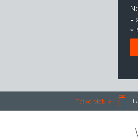
No
S
R
Talixo Mobile
Fa