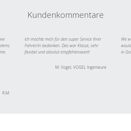
Kundenkommentare
ave
Ich möchte mich für den super Service Ihrer
We we
oblems
Fahrer/in bedanken. Das war Klasse, sehr
would
 me
flexibel und absolut empfehlenswert!
in Ge
M. Vogel, VOGEL Ingenieure
R.M.