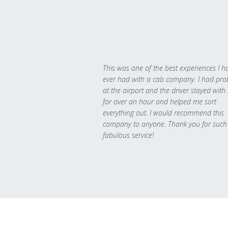
This was one of the best experiences I h
ever had with a cab company. I had pr
at the airport and the driver stayed with
for over an hour and helped me sort
everything out. I would recommend this
company to anyone. Thank you for such
fabulous service!