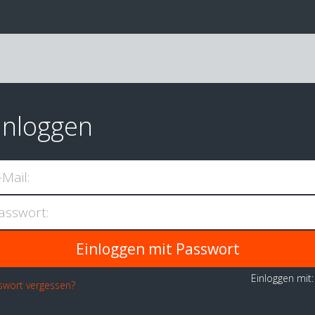
inloggen
-Mail:
asswort:
Einloggen mit
swort vergessen?