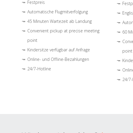
Festpreis
Festp
Automatische Flugmitverfolgung
Engli
45 Minuten Wartezeit ab Landung
Autom
Convenient pickup at precise meeting
60 Mi
point
Conve
Kindersitze verfügbar auf Anfrage
point
Online- und Offline-Bezahlungen
Kinde
24/7-Hotline
Onlin
24/7-