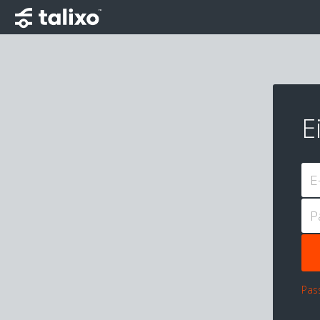
E
E
P
Pas