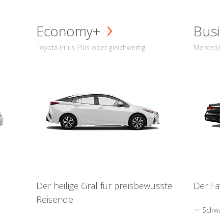
Economy+
Busi
Toyota Prius Plus oder gleichwertig
Mercede
Der heilige Gral für preisbewusste
Der Fa
Reisende
Schwa