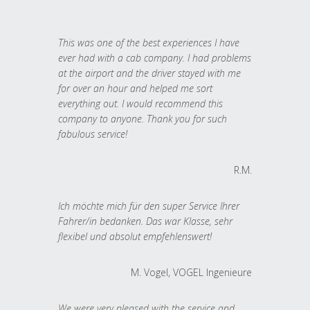
This was one of the best experiences I have
ever had with a cab company. I had problems
at the airport and the driver stayed with me
for over an hour and helped me sort
everything out. I would recommend this
company to anyone. Thank you for such
fabulous service!
R.M.
Ich möchte mich für den super Service Ihrer
Fahrer/in bedanken. Das war Klasse, sehr
flexibel und absolut empfehlenswert!
M. Vogel, VOGEL Ingenieure
We were very pleased with the service and