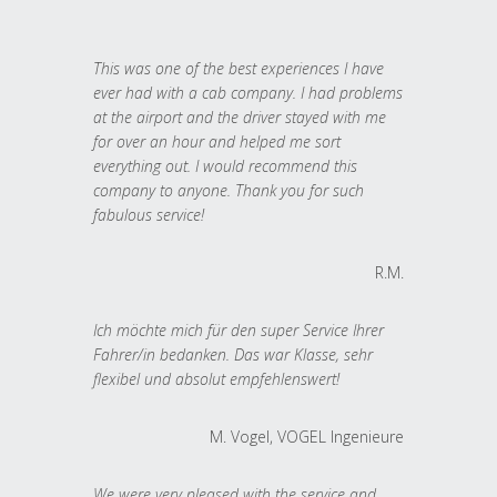
This was one of the best experiences I have
ever had with a cab company. I had problems
at the airport and the driver stayed with me
for over an hour and helped me sort
everything out. I would recommend this
company to anyone. Thank you for such
fabulous service!
R.M.
Ich möchte mich für den super Service Ihrer
Fahrer/in bedanken. Das war Klasse, sehr
flexibel und absolut empfehlenswert!
M. Vogel, VOGEL Ingenieure
We were very pleased with the service and