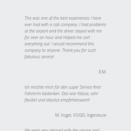
This was one of the best experiences I have
ever had with a cab company. I had problems
at the airport and the driver stayed with me
for over an hour and helped me sort
everything out. I would recommend this
company to anyone. Thank you for such
fabulous service!
R.M.
Ich möchte mich für den super Service Ihrer
Fahrer/in bedanken. Das war Klasse, sehr
flexibel und absolut empfehlenswert!
M. Vogel, VOGEL Ingenieure
We were very pleased with the service and