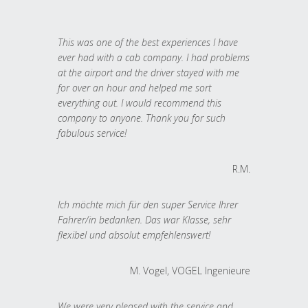
This was one of the best experiences I have
ever had with a cab company. I had problems
at the airport and the driver stayed with me
for over an hour and helped me sort
everything out. I would recommend this
company to anyone. Thank you for such
fabulous service!
R.M.
Ich möchte mich für den super Service Ihrer
Fahrer/in bedanken. Das war Klasse, sehr
flexibel und absolut empfehlenswert!
M. Vogel, VOGEL Ingenieure
We were very pleased with the service and