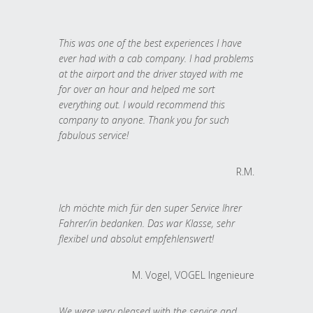
This was one of the best experiences I have
ever had with a cab company. I had problems
at the airport and the driver stayed with me
for over an hour and helped me sort
everything out. I would recommend this
company to anyone. Thank you for such
fabulous service!
R.M.
Ich möchte mich für den super Service Ihrer
Fahrer/in bedanken. Das war Klasse, sehr
flexibel und absolut empfehlenswert!
M. Vogel, VOGEL Ingenieure
We were very pleased with the service and