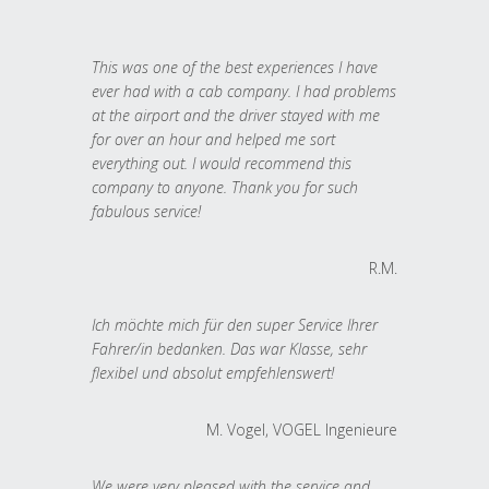
This was one of the best experiences I have
ever had with a cab company. I had problems
at the airport and the driver stayed with me
for over an hour and helped me sort
everything out. I would recommend this
company to anyone. Thank you for such
fabulous service!
R.M.
Ich möchte mich für den super Service Ihrer
Fahrer/in bedanken. Das war Klasse, sehr
flexibel und absolut empfehlenswert!
M. Vogel, VOGEL Ingenieure
We were very pleased with the service and